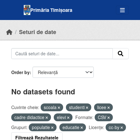
Skip to main content
Primăria Timișoara
Seturi de date
Order by
No datasets found
Cuvinte cheie:
scoala
studenti
licee
cadre didactice
elevi
Formate:
CSV
Grupuri:
populatie
educatie
Licenţe:
cc-by
Filtrează Rezultatele