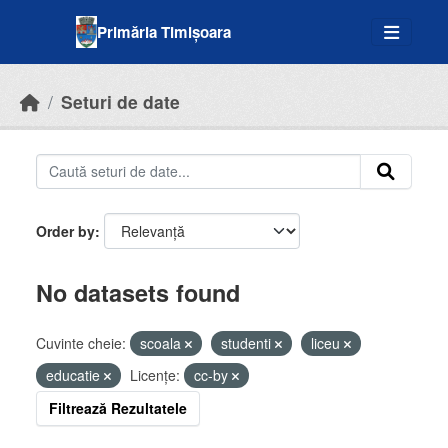
Skip to main content
Primăria Timișoara
Seturi de date
Order by
No datasets found
Cuvinte cheie:
scoala
studenti
liceu
educatie
Licenţe:
cc-by
Filtrează Rezultatele