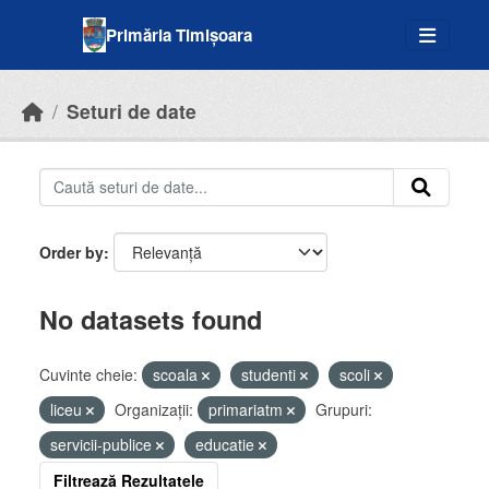
Skip to main content
Primăria Timișoara
Seturi de date
Order by
No datasets found
Cuvinte cheie:
scoala
studenti
scoli
liceu
Organizații:
primariatm
Grupuri:
servicii-publice
educatie
Filtrează Rezultatele