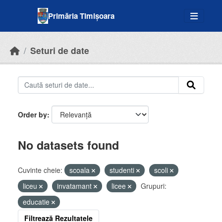
Skip to main content
Primăria Timișoara
Seturi de date
Order by
No datasets found
Cuvinte cheie:
scoala
studenti
scoli
liceu
invatamant
licee
Grupuri:
educatie
Filtrează Rezultatele