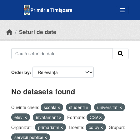
Skip to main content
Primăria Timișoara
Seturi de date
Order by
No datasets found
Cuvinte cheie:
scoala
studenti
universitati
elevi
invatamant
Formate:
CSV
Organizații:
primariatm
Licenţe:
cc-by
Grupuri:
servicii-publice