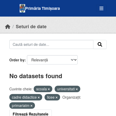
Skip to main content
Primăria Timișoara
Seturi de date
Order by
No datasets found
Cuvinte cheie:
scoala
universitati
cadre didactice
licee
Organizații:
primariatm
Filtrează Rezultatele