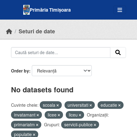
Skip to main content
Primăria Timișoara
Seturi de date
Order by
No datasets found
Cuvinte cheie:
scoala
universitati
educatie
invatamant
licee
liceu
Organizații:
primariatm
Grupuri:
servicii-publice
populatie