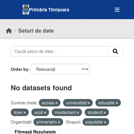
Skip to main content
Primăria Timișoara
Seturi de date
Order by
No datasets found
Cuvinte cheie:
scoala
universitati
educatie
licee
scoli
invatamant
studenti
Organizații:
primariatm
Grupuri:
populatie
Filtrează Rezultatele