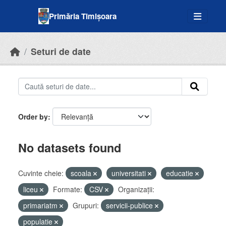
Skip to main content
Primăria Timișoara
Seturi de date
Order by
No datasets found
Cuvinte cheie:
scoala
universitati
educatie
liceu
Formate:
CSV
Organizații:
primariatm
Grupuri:
servicii-publice
populatie