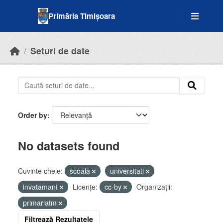
Skip to main content
Primăria Timișoara
Seturi de date
Order by
No datasets found
Cuvinte cheie:
scoala
universitati
invatamant
Licenţe:
cc-by
Organizații:
primariatm
Filtrează Rezultatele