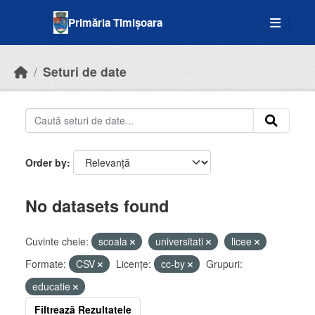
Skip to main content
Primăria Timișoara
Seturi de date
Order by
No datasets found
Cuvinte cheie:
scoala
universitati
licee
Formate:
CSV
Licenţe:
cc-by
Grupuri:
educatie
Filtrează Rezultatele