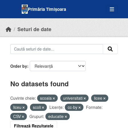
Skip to main content
Primăria Timișoara
Seturi de date
Order by
No datasets found
Cuvinte cheie:
scoala
universitati
licee
liceu
scoli
Licenţe:
cc-by
Formate:
CSV
Grupuri:
educatie
Filtrează Rezultatele