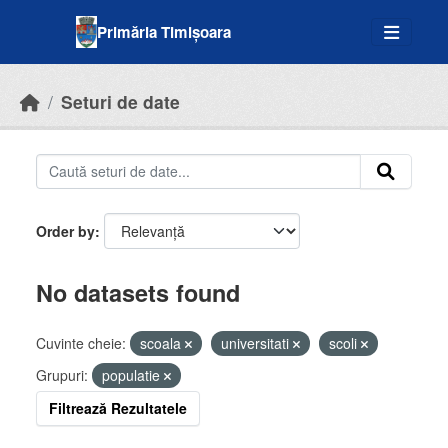
Skip to main content
Primăria Timișoara
Seturi de date
Order by
No datasets found
Cuvinte cheie:
scoala
universitati
scoli
Grupuri:
populatie
Filtrează Rezultatele