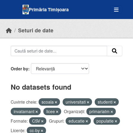
Skip to main content
Primăria Timișoara
Seturi de date
Order by
No datasets found
Cuvinte cheie:
scoala
universitati
studenti
invatamant
licee
Organizații:
primariatm
Formate:
CSV
Grupuri:
educatie
populatie
Licenţe:
cc-by