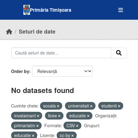
Skip to main content
Primăria Timișoara
Seturi de date
Order by
No datasets found
Cuvinte cheie:
scoala
universitati
studenti
invatamant
licee
educatie
Organizații:
primariatm
Formate:
CSV
Grupuri:
educatie
Licenţe:
cc-by