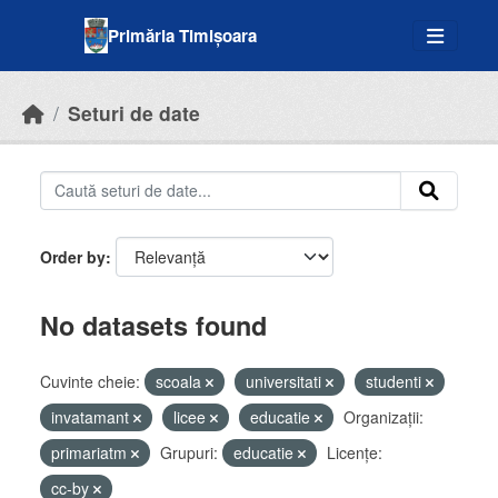
Skip to main content
Primăria Timișoara
Seturi de date
Order by
No datasets found
Cuvinte cheie:
scoala
universitati
studenti
invatamant
licee
educatie
Organizații:
primariatm
Grupuri:
educatie
Licenţe:
cc-by