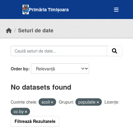
Skip to main content
Primăria Timișoara
Seturi de date
Order by
No datasets found
Cuvinte cheie:
scoli
Grupuri:
populatie
Licenţe:
cc-by
Filtrează Rezultatele