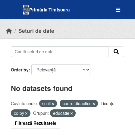
Skip to main content
Primăria Timișoara
Seturi de date
Order by
No datasets found
Cuvinte cheie:
scoli
cadre didactice
Licenţe:
cc-by
Grupuri:
educatie
Filtrează Rezultatele