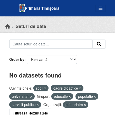
Skip to main content
Primăria Timișoara
Seturi de date
Order by
No datasets found
Cuvinte cheie:
scoli
cadre didactice
universitati
Grupuri:
educatie
populatie
servicii-publice
Organizații:
primariatm
Filtrează Rezultatele