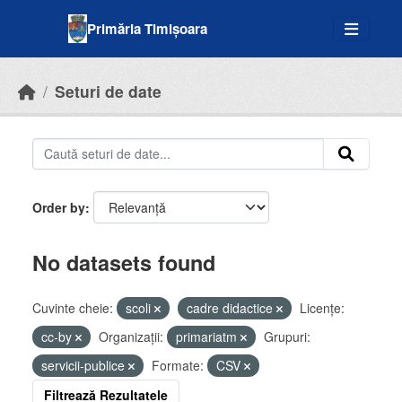
Skip to main content
Primăria Timișoara
Seturi de date
Order by
No datasets found
Cuvinte cheie:
scoli
cadre didactice
Licenţe:
cc-by
Organizații:
primariatm
Grupuri:
servicii-publice
Formate:
CSV
Filtrează Rezultatele