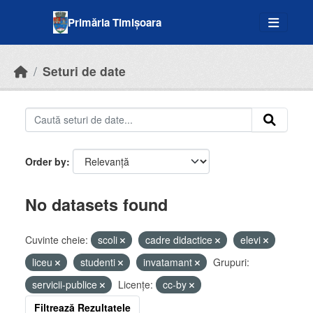
Skip to main content
Primăria Timișoara
Seturi de date
Order by
No datasets found
Cuvinte cheie:
scoli
cadre didactice
elevi
liceu
studenti
invatamant
Grupuri:
servicii-publice
Licenţe:
cc-by
Filtrează Rezultatele