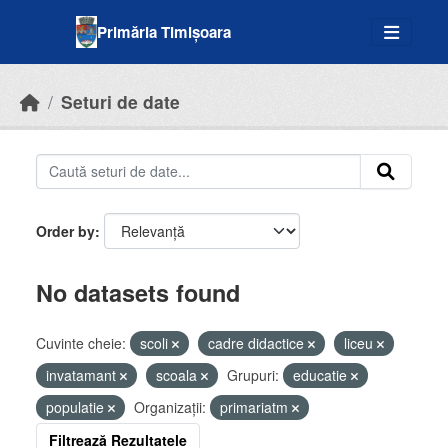
Skip to main content
Primăria Timișoara
Seturi de date
Order by
No datasets found
Cuvinte cheie:
scoli
cadre didactice
liceu
invatamant
scoala
Grupuri:
educatie
populatie
Organizații:
primariatm
Filtrează Rezultatele