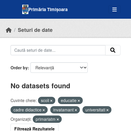
Skip to main content
Primăria Timișoara
Seturi de date
Order by
No datasets found
Cuvinte cheie:
scoli
educatie
cadre didactice
invatamant
universitati
Organizații:
primariatm
Filtrează Rezultatele