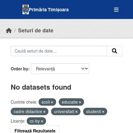
Skip to main content
Primăria Timișoara
Seturi de date
Order by
No datasets found
Cuvinte cheie:
scoli
educatie
cadre didactice
universitati
studenti
Licenţe:
cc-by
Filtrează Rezultatele