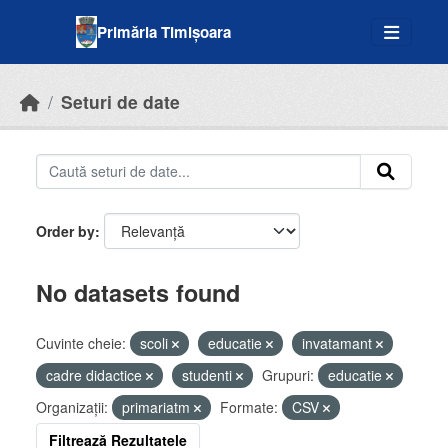
Skip to main content
Primăria Timișoara
Seturi de date
Order by
No datasets found
Cuvinte cheie:
scoli
educatie
invatamant
cadre didactice
studenti
Grupuri:
educatie
Organizații:
primariatm
Formate:
CSV
Filtrează Rezultatele