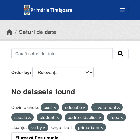
Skip to main content
Primăria Timișoara
Seturi de date
Order by
No datasets found
Cuvinte cheie:
scoli
educatie
invatamant
scoala
studenti
cadre didactice
licee
Licenţe:
cc-by
Organizații:
primariatm
Filtrează Rezultatele