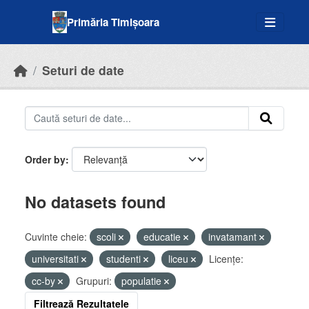
Skip to main content
Primăria Timișoara
Seturi de date
Order by
No datasets found
Cuvinte cheie:
scoli
educatie
invatamant
universitati
studenti
liceu
Licenţe:
cc-by
Grupuri:
populatie
Filtrează Rezultatele