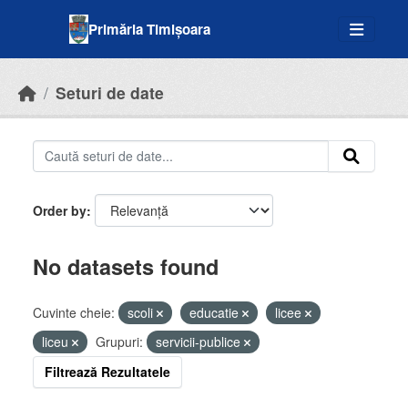
Skip to main content
Primăria Timișoara
Seturi de date
Order by
No datasets found
Cuvinte cheie:
scoli
educatie
licee
liceu
Grupuri:
servicii-publice
Filtrează Rezultatele