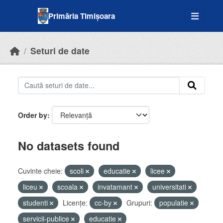
Skip to main content
Primăria Timișoara
Seturi de date
Order by
No datasets found
Cuvinte cheie:
scoli
educatie
licee
liceu
scoala
invatamant
universitati
studenti
Licenţe:
cc-by
Grupuri:
populatie
servicii-publice
educatie