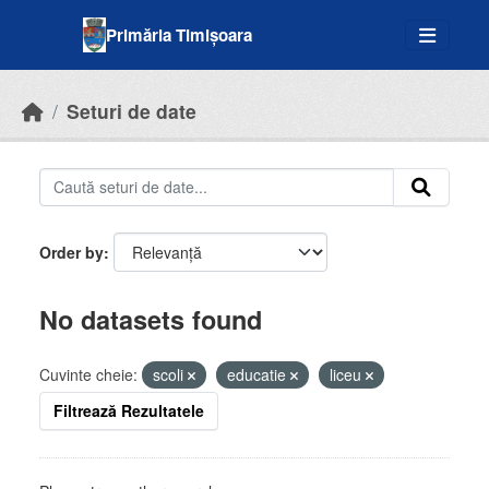
Skip to main content
Primăria Timișoara
Seturi de date
Order by
No datasets found
Cuvinte cheie:
scoli
educatie
liceu
Filtrează Rezultatele