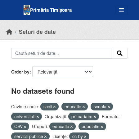
Skip to main content
Primăria Timișoara
Seturi de date
Order by
No datasets found
Cuvinte cheie:
scoli
educatie
scoala
universitati
Organizații:
primariatm
Formate:
CSV
Grupuri:
educatie
populatie
servicii-publice
Licenţe:
cc-by