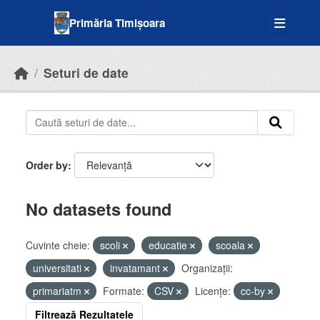
Skip to main content
Primăria Timișoara
Seturi de date
Order by
No datasets found
Cuvinte cheie:
scoli
educatie
scoala
universitati
invatamant
Organizații:
primariatm
Formate:
CSV
Licenţe:
cc-by
Filtrează Rezultatele