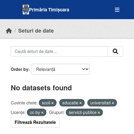
Skip to main content
Primăria Timișoara
Seturi de date
Order by
No datasets found
Cuvinte cheie:
scoli
educatie
universitati
Licenţe:
cc-by
Grupuri:
servicii-publice
Filtrează Rezultatele