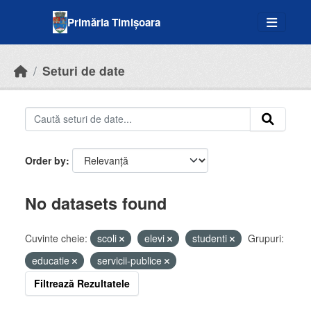
Skip to main content
Primăria Timișoara
Seturi de date
Order by
No datasets found
Cuvinte cheie:
scoli
elevi
studenti
Grupuri:
educatie
servicii-publice
Filtrează Rezultatele