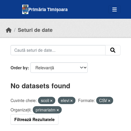
Skip to main content
Primăria Timișoara
Seturi de date
Order by
No datasets found
Cuvinte cheie:
scoli
elevi
Formate:
CSV
Organizații:
primariatm
Filtrează Rezultatele