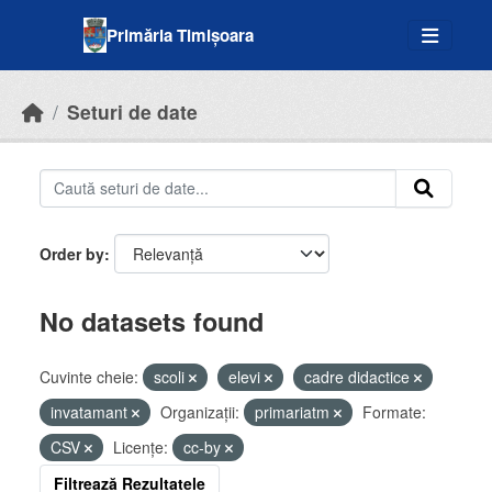
Skip to main content
Primăria Timișoara
Seturi de date
Order by
No datasets found
Cuvinte cheie:
scoli
elevi
cadre didactice
invatamant
Organizații:
primariatm
Formate:
CSV
Licenţe:
cc-by
Filtrează Rezultatele