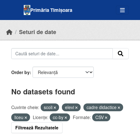
Skip to main content
Primăria Timișoara
Seturi de date
Order by
No datasets found
Cuvinte cheie:
scoli
elevi
cadre didactice
liceu
Licenţe:
cc-by
Formate:
CSV
Filtrează Rezultatele