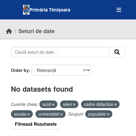
Skip to main content
Primăria Timișoara
Seturi de date
Order by
No datasets found
Cuvinte cheie:
scoli
elevi
cadre didactice
scoala
universitati
Grupuri:
populatie
Filtrează Rezultatele