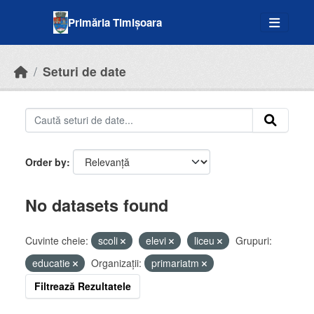
Skip to main content
Primăria Timișoara
Seturi de date
Order by
No datasets found
Cuvinte cheie:
scoli
elevi
liceu
Grupuri:
educatie
Organizații:
primariatm
Filtrează Rezultatele