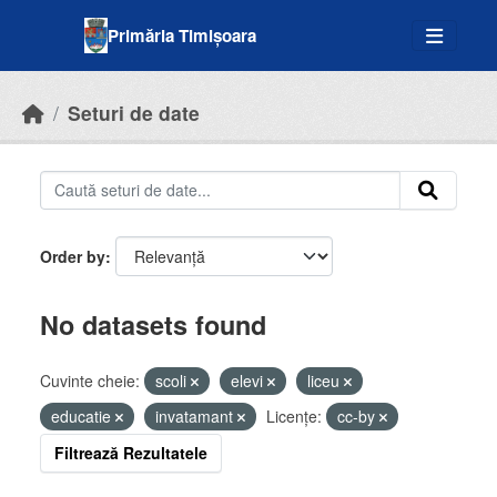
Skip to main content
Primăria Timișoara
Seturi de date
Order by
No datasets found
Cuvinte cheie:
scoli
elevi
liceu
educatie
invatamant
Licenţe:
cc-by
Filtrează Rezultatele