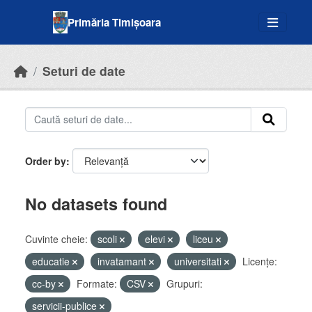
Skip to main content
Primăria Timișoara
Seturi de date
Order by
No datasets found
Cuvinte cheie:
scoli
elevi
liceu
educatie
invatamant
universitati
Licenţe:
cc-by
Formate:
CSV
Grupuri:
servicii-publice