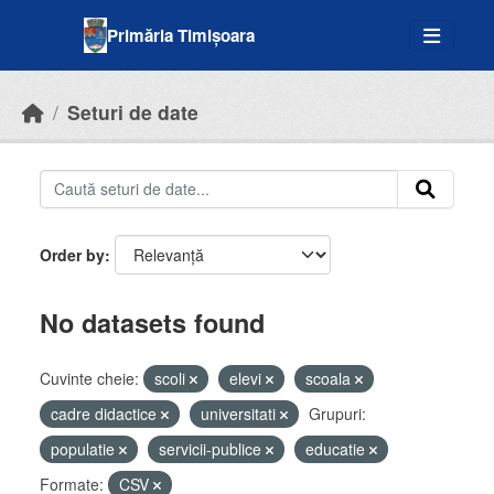
Skip to main content
Primăria Timișoara
Seturi de date
Order by
No datasets found
Cuvinte cheie:
scoli
elevi
scoala
cadre didactice
universitati
Grupuri:
populatie
servicii-publice
educatie
Formate:
CSV