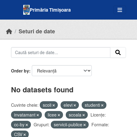
Skip to main content
Primăria Timișoara
Seturi de date
Order by
No datasets found
Cuvinte cheie:
scoli
elevi
studenti
invatamant
licee
scoala
Licenţe:
cc-by
Grupuri:
servicii-publice
Formate:
CSV