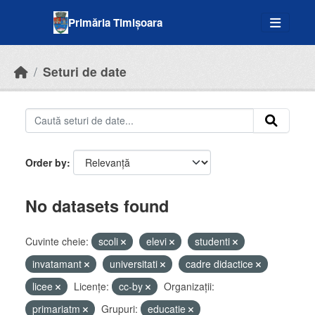
Skip to main content
Primăria Timișoara
Seturi de date
Order by
No datasets found
Cuvinte cheie:
scoli
elevi
studenti
invatamant
universitati
cadre didactice
licee
Licenţe:
cc-by
Organizații:
primariatm
Grupuri:
educatie