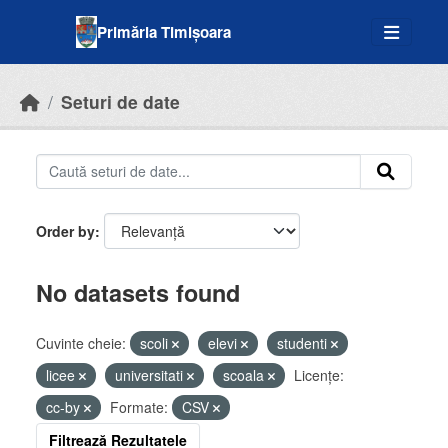
Skip to main content
Primăria Timișoara
Seturi de date
Order by
No datasets found
Cuvinte cheie:
scoli
elevi
studenti
licee
universitati
scoala
Licenţe:
cc-by
Formate:
CSV
Filtrează Rezultatele