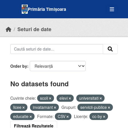
Skip to main content
Primăria Timișoara
Seturi de date
Order by
No datasets found
Cuvinte cheie:
scoli
elevi
universitati
licee
invatamant
Grupuri:
servicii-publice
educatie
Formate:
CSV
Licenţe:
cc-by
Filtrează Rezultatele