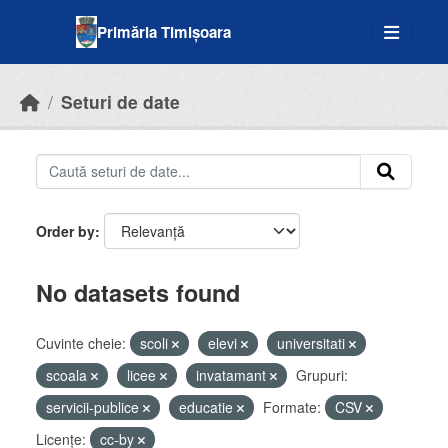
Skip to main content
Primăria Timișoara
Seturi de date
Order by
No datasets found
Cuvinte cheie:
scoli
elevi
universitati
scoala
licee
invatamant
Grupuri:
servicii-publice
educatie
Formate:
CSV
Licenţe:
cc-by