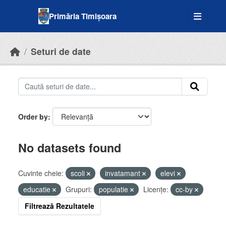
Skip to main content
Primăria Timișoara
Seturi de date
Order by
No datasets found
Cuvinte cheie:
scoli
invatamant
elevi
educatie
Grupuri:
populatie
Licenţe:
cc-by
Filtrează Rezultatele