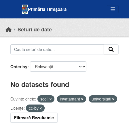
Skip to main content
Primăria Timișoara
Seturi de date
Order by
No datasets found
Cuvinte cheie:
scoli
invatamant
universitati
Licenţe:
cc-by
Filtrează Rezultatele