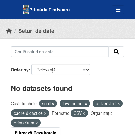
Skip to main content
Primăria Timișoara
Seturi de date
Order by
No datasets found
Cuvinte cheie:
scoli
invatamant
universitati
cadre didactice
Formate:
CSV
Organizații:
primariatm
Filtrează Rezultatele